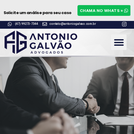
Chama no Whats »
Solicite uma análise para seu
CHAMA NO WHATS »
Solicite um análise para seu caso
caso
(47) 99273-7344
contato@antoniogalvao.com.br